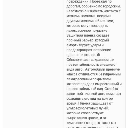
повреждений. Проезжая по
дорогам, особенно по городским,
невозможно избежать контакта с
мелкими камнями, песком и
другими мелкими объектами,
которые могут повредить
лакокрасочное покрытие.
Защитная пленка создает
прочный барьер, который
амортизирует удары и
предотвращает появление
царапин и сколов. 🔴
Обеспечивает сохранность и
презентабельность внешнего
вида авто. Автомобили премиум
класса отличаются безупречным
лакокрасочным покрытием,
которое придает им роскошный и
презентабельный вид. Оклейка
защитной пленкой авто помогает
сохранить его вид на долгое
время. Пленка защищает от
ультрафиолетовых лучей,
которые способствуют
выцветанию краски, и от
химических веществ, таких как
соли, используемые на дорогах