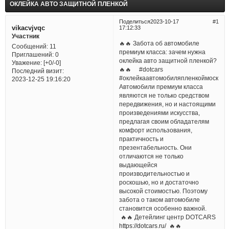
ОКЛЕЙКА АВТО ЗАЩИТНОЙ ПЛЕНКОЙ
Поделиться
2023-10-17
1
vikacvjvqc
17:12:33
Участник
🔥🔥 Забота об автомобиле
Сообщений:
11
премиум класса: зачем нужна
Приглашений:
0
оклейка авто защитной пленкой?
Уважение:
[+0/-0]
🔥🔥 #dotcars
Последний визит:
#оклейкаавтомобиляпленкоймосква
2023-12-25 19:16:20
Автомобили премиум класса
являются не только средством
передвижения, но и настоящими
произведениями искусства,
предлагая своим обладателям
комфорт использования,
практичность и
презентабельность. Они
отличаются не только
выдающейся
производительностью и
роскошью, но и достаточно
высокой стоимостью. Поэтому
забота о таком автомобиле
становится особенно важной.
🔥🔥 Детейлинг центр DOTCARS
https://dotcars.ru/
🔥🔥