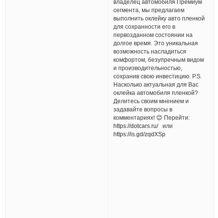
владелец автомобиля Премиум
сегмента, мы предлагаем
выполнить оклейку авто пленкой
для сохранности его в
первозданном состоянии на
долгое время. Это уникальная
возможность насладиться
комфортом, безупречным видом
и производительностью,
сохранив свою инвестицию. P.S.
Насколько актуальная для Вас
оклейка автомобиля пленкой?
Делитесь своим мнением и
задавайте вопросы в
комментариях! 😊 Перейти:
https://dotcars.ru/
или
https://is.gd/zqdXSp